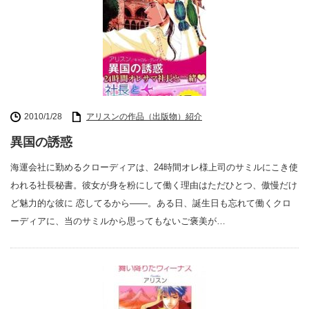
2010/1/28
アリスンの作品（出版物）紹介
異国の誘惑
海運会社に勤めるクローディアは、24時間オレ様上司のサミルにこき使
われる社長秘書。彼女が身を粉にして働く理由はただひとつ、傲慢だけ
ど魅力的な彼に 恋してるから――。ある日、誕生日も忘れて働くクロ
ーディアに、当のサミルから思ってもないご褒美が…