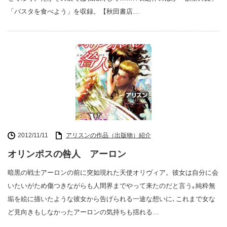
「パスタを食べよう」を収録。【秋田書店…
2012/11/11
アリスンの作品（出版物）紹介
オリンポスの咎人 アーロン
暗黒の戦士アーロンの前に突如現れた天使オリヴィア。彼女は自分に会
いたいがため傷つきながらも人間界までやって来たのだと言う｡純粋無
垢を絵に描いたような彼女から告げられる一途な想いに､これまで女な
ど見向きもしなかったアーロンの気持ちも揺れる…