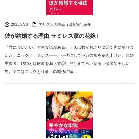
2015/2/20
アリスンの作品（出版物）紹介
彼が結婚する理由 ラミレス家の花嫁 I
「君に会いたい。大事な話がある」テスは数か月ぶりに聞く声に凍りつ
いた。ニック・ラミレス――。一代にして巨万の富を築き上げた、非婚
主義者。結婚とは財産を減らす愚行だとまで言い切る、傲慢で美しい
男。テスはニックと仕事上の関係に徹…