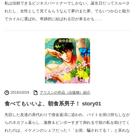
私は信頼できるビジネスパートナーでしかない。誕生日だってスルーさ
れたし、女性として見てもらうなんて夢のまた夢。でもいつか心と能力
でカイルに選ばれ、奇跡的に結ばれる日が来るかも……
2016/10/19
アリスンの作品（出版物）紹介
食べてもいいよ、朝食系男子！ story01
失踪した友達の肩代わりで借金返済に追われ、バイトを掛け持ちしなが
らのネカフェ暮らし…激務＆ビンボーすぎて倒れる寸前の私を助けてく
れたのは、イケメンのシェフだった！「お前、騙されてる！」と呆れな