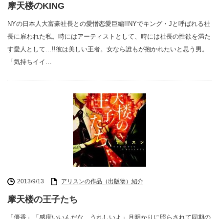
摩天楼のKING
NYの日本人大富豪社長との愛憎恋愛巨編!!NYでキング・Jと呼ばれる社
長に雇われた私。時にはアーティストとして、時には社長の性欲を満た
す愛人として…!!彼は美しい王者。女なら誰もが抱かれたいと思う男。
「気持ちイイ…
2013/9/13
アリスンの作品（出版物）紹介
摩天楼の王子たち
「優香」「感度いいんだな、うれしいよ」月明かりに照らされて同期の