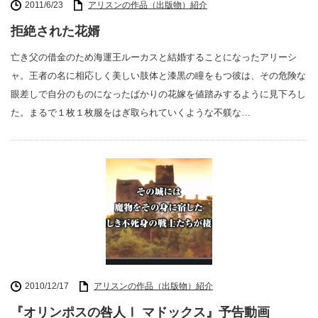
2011/6/23
アリスンの作品（出版物）紹介
拒絶された花婿
亡き父の借金のため海運王ルーカスと結婚することになったアリーシ
ャ。王者の名に相応しく美しい肢体と漆黒の瞳をもつ彼は、その危険な
眼差しで自分のものになったばかりの花嫁を値踏みするように見下ろし
た。まるで１枚１枚服をはぎ取られていくような不躾な…
2010/12/17
アリスンの作品（出版物）紹介
『オリンポスの咎人Ⅰ マドックス』予告動画