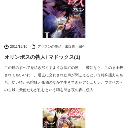
2011/12/16
アリスンの作品（出版物）紹介
オリンポスの咎人I マドックス(1)
この世のすべてを焼き尽くすような深紅の瞳――彼になら、このまま殺
されてもいいわ…。過去に交わされた声が聞こえるという特殊能力をも
ち、幼い頃から喧騒と孤独のなかで生きてきたアシュリン。ブダペスト
の古城に天使たちが住むという噂を聞き夜の森に侵入…