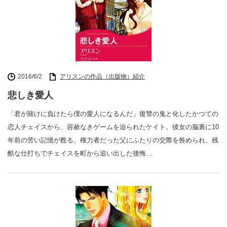
2016/6/2
アリスンの作品（出版物）紹介
悲しき愛人
「君が賭けに負けたら僕の愛人になるんだ」復讐の鬼と化したかつての
恋人チェイスから、容赦なきゲームを迫られたケイト。彼女の脳裏に10
年前の苦い記憶が甦る。権力者だった父にふたりの交際を咎められ、残
酷な仕打ちでチェイスを町から追い出した後悔…