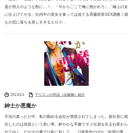
遥が別人のような獣に…！。「今からここで俺に抱かれろ」「極上の女
に仕上げてやる」社内中の美女を食っては捨てる斉藤部長SEX調教！誰
もが恋に落ちる美しすぎるエロス…
2013/1/1
アリスンの作品（出版物）紹介
紳士か悪魔か
不況の真っただ中、私の勤める会社が買収されてしまった。新社長に就
任したのは加賀という若い男。鮮やかな手腕でダメ社員を生まれ変わら
せてゆく。だがその裏では私に対して……!?表題作のほか「欲望の翼」