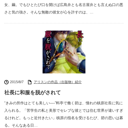
女、繭。でもひとたび口を開けば広島弁とも名古屋弁とも言えぬ口の悪
さと気の強さ。そんな無敵の彼女が心を許すのは、…
2015/8/7
アリスンの作品（出版物）紹介
社長に和服を脱がされて
“きみの所作はとても美しい—-”料亭で働く碧は、憧れの槙原社長に気に
入られる。「苦学生の私と美形でセレブな彼とでは住む世界が違いすぎ
るけれど。もっと近付きたい」槙原の指名を受けるたび、碧の思いは募
る。そんなある日…