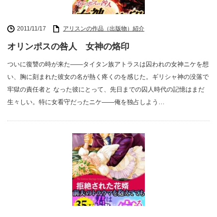
2011/11/17
アリスンの作品（出版物）紹介
オリンポスの咎人 女神の烙印
ついに復讐の時が来た――タイタン族アトラスは囚われの女神ニケを想
い、胸に刻まれた彼女の名が熱く疼くのを感じた。ギリシャ神の没落で
牢獄の責任者と なった彼にとって、先日までの囚人時代の記憶はまだ
生々しい。特に女看守だったニケ――俺を独占しよう…