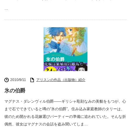
…
2010/9/11
アリスンの作品（出版物）紹介
氷の伯爵
マグナス・ダレンヴィル伯爵――ギリシャ彫刻なみの美貌をもつが、心
まで石でできていると噂の“氷の伯爵”。住み込み家庭教師のタリーは、
彼のため開かれる花嫁選びパーティーの準備に追われていた。そんな折
偶然、彼女はマグナスの会話を盗み聞いてしま…