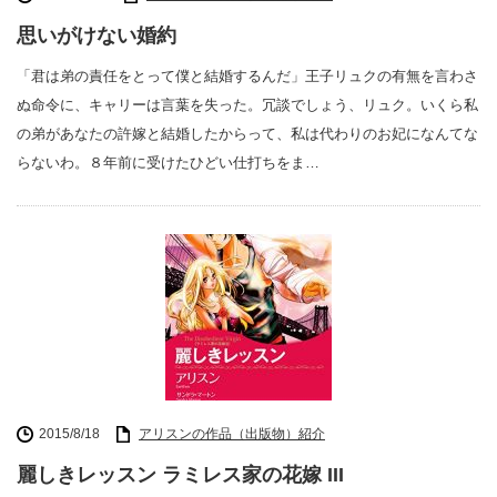
思いがけない婚約
「君は弟の責任をとって僕と結婚するんだ」王子リュクの有無を言わさ
ぬ命令に、キャリーは言葉を失った。冗談でしょう、リュク。いくら私
の弟があなたの許嫁と結婚したからって、私は代わりのお妃になんてな
らないわ。８年前に受けたひどい仕打ちをま…
2015/8/18
アリスンの作品（出版物）紹介
麗しきレッスン ラミレス家の花嫁 III