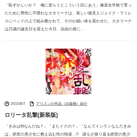
「恥ずかしいか？ 俺に逆らうとこういう目にあう」修道女学校で育っ
たために男性に不慣れなカタリーナは、美しい後見人ジェイク・ラミレ
スにベッドの上で組み敷かれて、そのか細い体を震わせた。カタリーナ
は21歳の誕生日を迎えた今日、自由の身に…
2015/8/7
アリスンの作品（出版物）紹介
ロリータ乱撃[新装版]
「きみはMなんだね？」「またイクの？」「なんてインランなんだきみ
は」絶世の美少女に教え込む性の快楽…!! 誰もが振り返る絶世の美少