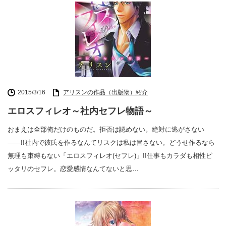
2015/3/16
アリスンの作品（出版物）紹介
エロスフィレオ～社内セフレ物語～
おまえは全部俺だけのものだ。拒否は認めない。絶対に逃がさない
――!!社内で彼氏を作るなんてリスクは私は冒さない。どうせ作るなら
無理も束縛もない「エロスフィレオ(セフレ)」!!仕事もカラダも相性ピ
ッタリのセフレ。恋愛感情なんてないと思…