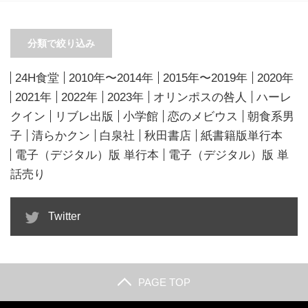
分類で絞り込み
24H食堂
2010年〜2014年
2015年〜2019年
2020年
2021年
2022年
2023年
オリンポスの咎人
ハーレ
クイン
リブレ出版
小学館
恋のメビウス
朝食系男
子
清らかクン
白泉社
秋田書店
紙書籍版単行本
電子（デジタル）版 単行本
電子（デジタル）版 単
話売り
Twitter
PAGE TOP