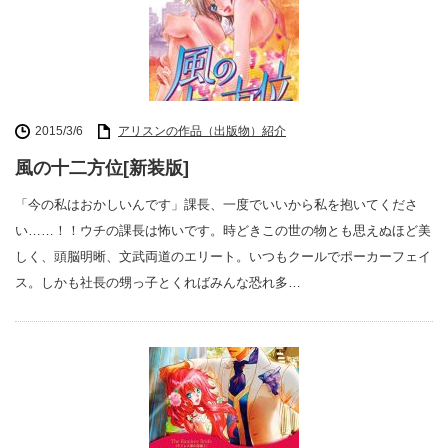
2015/3/6
アリスンの作品（出版物）紹介
風の十二方位[新装版]
「今の私はおかしいんです」課長、一度でいいから私を抱いてくださ
い……！！ウチの課長は怖いです。時どきこの世の物とも思えぬほど美
しく、頭脳明晰、文武両道のエリート。いつもクールでポーカーフェイ
ス。しかも社長の甥っ子とくればみんな恐れ多…