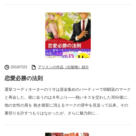
2010/7/22
アリスンの作品（出版物）紹介
恋愛必勝の法則
選挙コーディネーターのリサは資金集めのパーティーで幼馴染のマーク
と再会した。彼に会うのは８年ぶり――熱いキスを交わした30分後に、
他の女性の肩を 抱き個室に消えるマークの背中を見送って以来。その
裏切りを許すつもりはなかったが、さらに魅力的に…