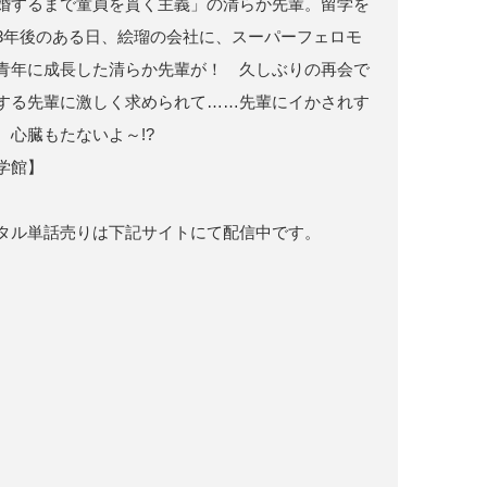
婚するまで童貞を貫く主義」の清らか先輩。留学を
3年後のある日、絵瑠の会社に、スーパーフェロモ
青年に成長した清らか先輩が！ 久しぶりの再会で
する先輩に激しく求められて……先輩にイかされす
、心臓もたないよ～!?
学館】
タル単話売りは下記サイトにて配信中です。