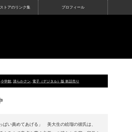
ストアのリンク集
プロフィール
,
小学館
,
清らかクン
,
電子（デジタル）版 単話売り
中
っぱい責めてあげる」 美大生の絵瑠の彼氏は、