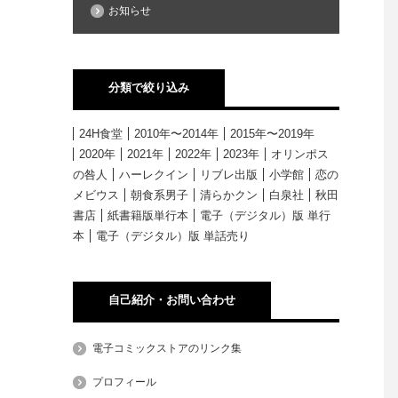
お知らせ
分類で絞り込み
24H食堂
2010年〜2014年
2015年〜2019年
2020年
2021年
2022年
2023年
オリンポス
の咎人
ハーレクイン
リブレ出版
小学館
恋の
メビウス
朝食系男子
清らかクン
白泉社
秋田
書店
紙書籍版単行本
電子（デジタル）版 単行
本
電子（デジタル）版 単話売り
自己紹介・お問い合わせ
電子コミックストアのリンク集
プロフィール