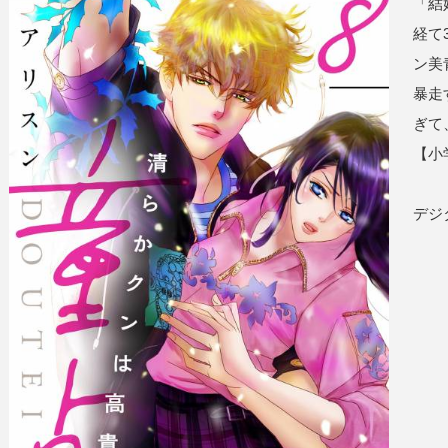
「結
経て
ン美
暴走
ぎて
【小
デジ